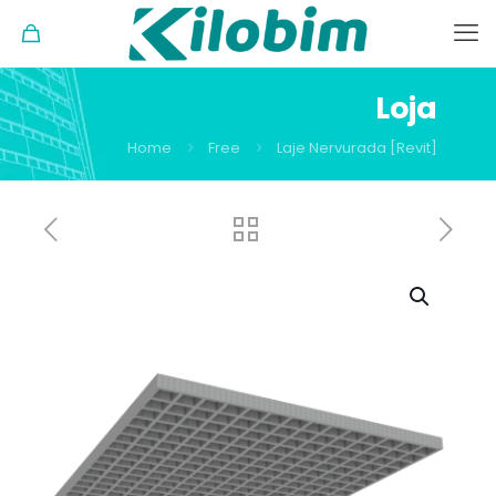
Loja
Home
Free
Laje Nervurada [Revit]