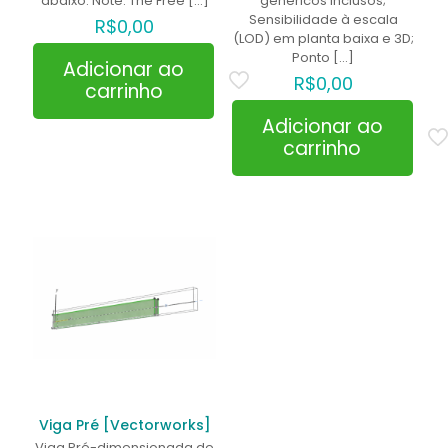
abaixo: Note: The Free
[…]
genéricos inclusos;
Sensibilidade à escala
Nome
*
R$
0,00
(LOD) em planta baixa e 3D;
Ponto
[…]
Adicionar ao
E-
R$
0,00
mail
*
carrinho
Salvar meus dados neste navegador para a próxima
Adicionar ao
vez que eu comentar.
carrinho
Viga Pré [Vectorworks]
Viga Pré-dimensionada de