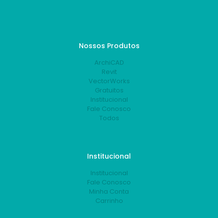
Nossos Produtos
ArchiCAD
Revit
VectorWorks
Gratuitos
Institucional
Fale Conosco
Todos
Institucional
Institucional
Fale Conosco
Minha Conta
Carrinho