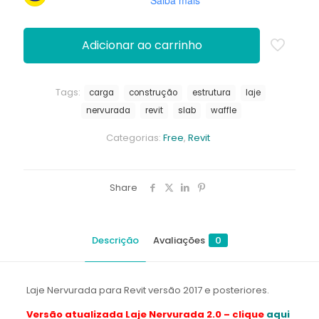
Saiba mais
Adicionar ao carrinho
Tags:
carga
construção
estrutura
laje
nervurada
revit
slab
waffle
Categorias:
Free
,
Revit
Share
Descrição
Avaliações
0
Laje Nervurada para Revit versão 2017 e posteriores.
Versão atualizada Laje Nervurada 2.0 – clique
aqui