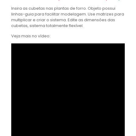
Insira as cubetas nas plantas de forro. Objeto possui
linhas-guia para facilitar modelagem. Use matrizes para
multiplicar e criar o sistema. Edite as dimensões das
cubetas, sistema totalmente flexível.
Veja mais no vídeo: