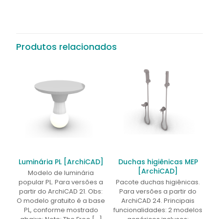
Não há avaliações ainda.
Seja o primeiro a avaliar “Laje
Nervurada [Revit]”
Produtos relacionados
O seu endereço de e-mail não será publicado.
Campos
obrigatórios são marcados com
*
Sua avaliação
*
1 de 5
2 de 5
3 de 5
4 de 5
5 de 5
estrelas
estrelas
estrelas
estrelas
estrelas
Luminária PL [ArchiCAD]
Duchas higiênicas MEP
[ArchiCAD]
Modelo de luminária
popular PL. Para versões a
Pacote duchas higiênicas.
partir do ArchiCAD 21. Obs:
Para versões a partir do
O modelo gratuito é a base
ArchiCAD 24. Principais
PL, conforme mostrado
funcionalidades: 2 modelos