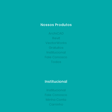
Nossos Produtos
ArchiCAD
Revit
VectorWorks
Gratuitos
Institucional
Fale Conosco
Todos
Institucional
Institucional
Fale Conosco
Minha Conta
Carrinho