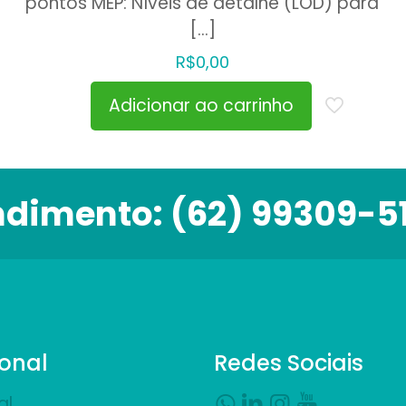
pontos MEP: Níveis de detalhe (LOD) para
[…]
R$
0,00
Adicionar ao carrinho
ndimento:
(62) 99309-5
ional
Redes Sociais
al