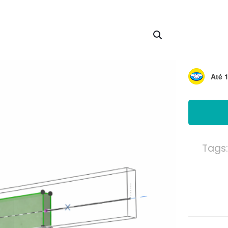
Até 
Tags