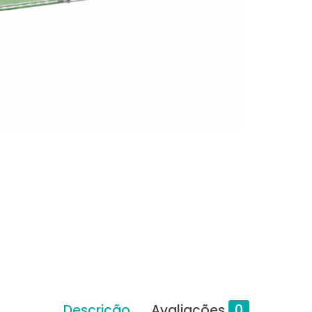
Descrição
Avaliações
0