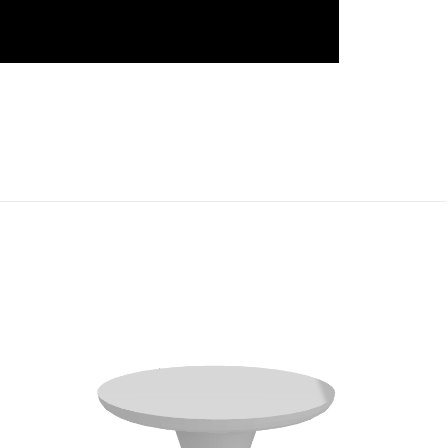
ios são marcados
trelas
5 de 5 estrelas