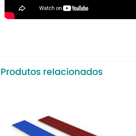
Não há avaliações
Seja o primeiro a
Produtos relacionados
O seu endereço de
com
*
Sua avaliação
*