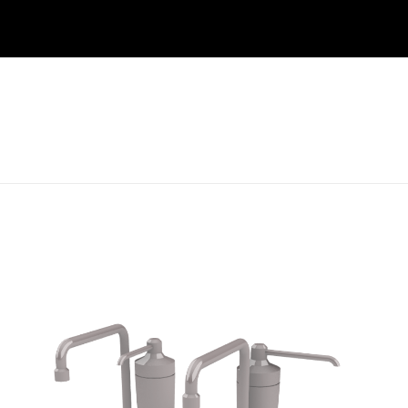
Avaliações
 ainda.
 avaliar “Viga Pré [Revit]”
 e-mail não será publicado.
Campos obrigatór
1 de 5 estrelas
2 de 5 estrelas
3 de 5 estrelas
4 de 5 es