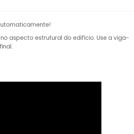
s automaticamente!
o aspecto estrutural do edifício. Use a viga-
inal.