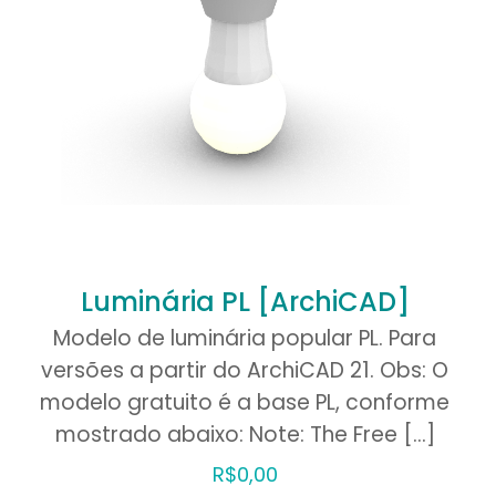
r meus dados
vegador para a
vez que eu
Luminária PL [ArchiCAD]
Modelo de luminária popular PL. Para
versões a partir do ArchiCAD 21. Obs: O
modelo gratuito é a base PL, conforme
mostrado abaixo: Note: The Free
[…]
R$
0,00