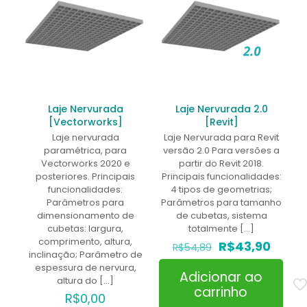
Laje Nervurada
Laje Nervurada 2.0
[Vectorworks]
[Revit]
Laje nervurada
Laje Nervurada para Revit
paramétrica, para
versão 2.0 Para versões a
Vectorworks 2020 e
partir do Revit 2018.
posteriores. Principais
Principais funcionalidades:
funcionalidades:
4 tipos de geometrias;
Parâmetros para
Parâmetros para tamanho
dimensionamento de
de cubetas, sistema
cubetas: largura,
totalmente
[…]
comprimento, altura,
O
O
R$
43,90
R$
54,89
inclinação; Parâmetro de
preço
preço
espessura de nervura,
original
atual
Adicionar ao
altura do
[…]
era:
é:
carrinho
R$54,89.
R$43,
R$
0,00