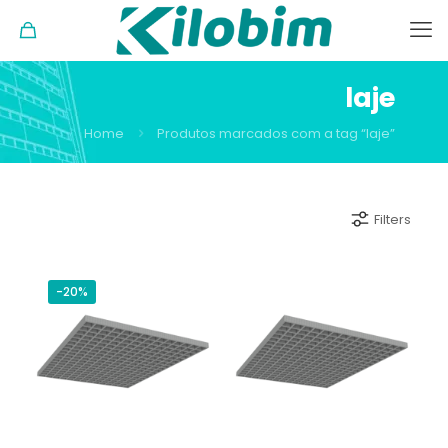
laje
Home
Produtos marcados com a tag “laje”
Filters
-20%