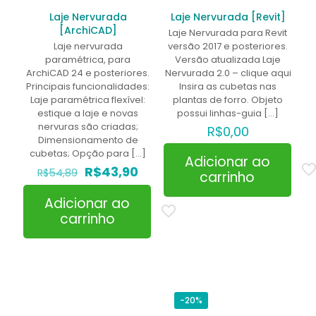
Laje Nervurada
Laje Nervurada [Revit]
[ArchiCAD]
Laje Nervurada para Revit
Laje nervurada
versão 2017 e posteriores.
paramétrica, para
Versão atualizada Laje
ArchiCAD 24 e posteriores.
Nervurada 2.0 – clique aqui
Principais funcionalidades:
Insira as cubetas nas
Laje paramétrica flexível:
plantas de forro. Objeto
estique a laje e novas
possui linhas-guia
[…]
nervuras são criadas;
R$
0,00
Dimensionamento de
cubetas; Opção para
[…]
Adicionar ao
O
O
R$
43,90
R$
54,89
carrinho
preço
preço
original
atual
Adicionar ao
era:
é:
carrinho
R$54,89.
R$43,90.
-20%