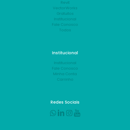
Revit
VectorWorks
Gratuitos
Institucional
Fale Conosco
Todos
Institucional
Institucional
Fale Conosco
Minha Conta
Carrinho
Redes Sociais