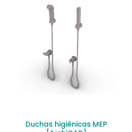
Sua avaliação
*
Nome
*
comentar.
Duchas higiênicas MEP