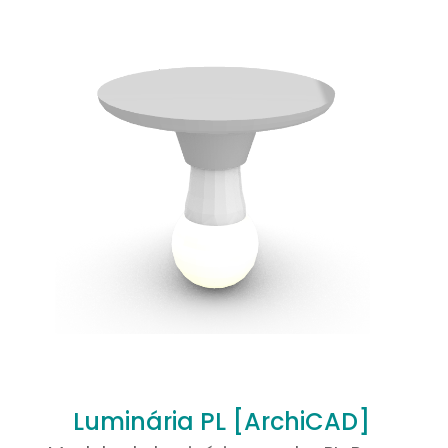
trelas
5 de 5 estrelas
r meus dados
vegador para a
vez que eu
Luminária PL [ArchiCAD]