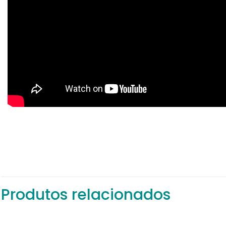
Não há avaliações
Seja o primeiro 
Produtos relacionados
O seu endereço de
com
*