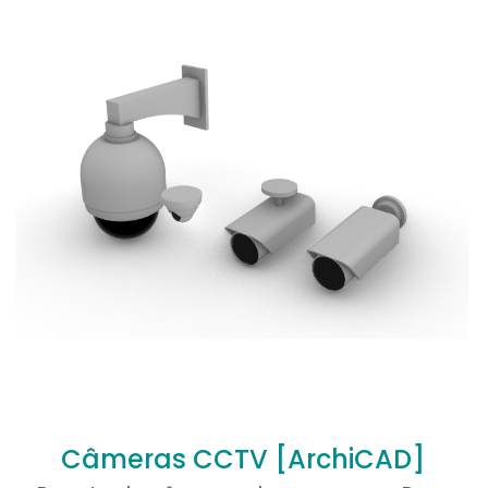
1 de 5 estrelas
2 de 5 estrelas
3 de 5 estrelas
4 de 5 es
E-
Salva
mail
*
neste na
próxima 
Câmeras CCTV [ArchiCAD]