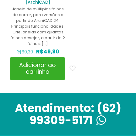
[ArchiCAD]
Janela de múltiplas folhas
de correr, para versões a
partir do ArchiCAD 24.
Principais funcionalidades:
Crie janelas com quantas
folhas desejar, a partir de 2
folhas;
[…]
O
O
R$
49,90
R$
60,39
preço
preço
original
atual
Adicionar ao
era:
é:
carrinho
R$60,39.
R$49,90.
Atendimento:
(62)
99309-5171