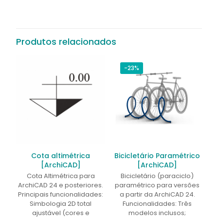
Não há avaliações ainda.
Seja o primeiro a avaliar “Luminária
PL [ArchiCAD]”
Produtos relacionados
O seu endereço de e-mail não será publicado.
Campos
obrigatórios são marcados com
*
-23%
Sua avaliação
*
1 de 5
2 de 5
3 de 5
4 de 5
5 de 5
estrelas
estrelas
estrelas
estrelas
estrelas
Cota altimétrica
Bicicletário Paramétrico
[ArchiCAD]
[ArchiCAD]
Cota Altimétrica para
Bicicletário (paraciclo)
ArchiCAD 24 e posteriores.
paramétrico para versões
Principais funcionalidades:
a partir da ArchiCAD 24.
Simbologia 2D total
Funcionalidades: Três
ajustável (cores e
modelos inclusos;