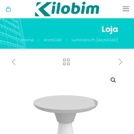
Loja
Home
ArchiCAD
Luminária PL [ArchiCAD]