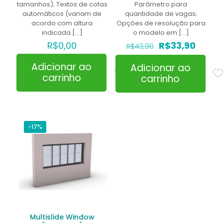
tamanhos); Textos de cotas
Parâmetro para
Nome
*
automáticos (variam de
quantidade de vagas;
acordo com altura
Opções de resolução para
E-
indicada
[…]
o modelo em
[…]
mail
*
O
O
R$
0,00
R$
33,90
R$
43,90
preço
preço
Salvar meus dados neste navegador para a próxima
original
atual
vez que eu comentar.
Adicionar ao
Adicionar ao
era:
é:
carrinho
carrinho
R$43,90.
R$33,9
-17%
Multislide Window