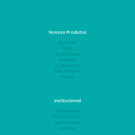
Nossos Produtos
ArchiCAD
Revit
VectorWorks
Gratuitos
Institucional
Fale Conosco
Todos
Institucional
Institucional
Fale Conosco
Minha Conta
Carrinho