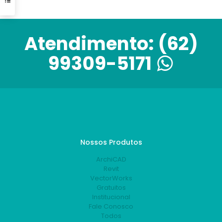
Atendimento:
(62)
99309-5171
Nossos Produtos
ArchiCAD
Revit
VectorWorks
Gratuitos
Institucional
Fale Conosco
Todos