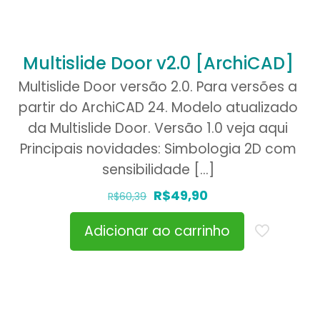
Multislide Door v2.0 [ArchiCAD]
Multislide Door versão 2.0. Para versões a
partir do ArchiCAD 24. Modelo atualizado
da Multislide Door. Versão 1.0 veja aqui
Principais novidades: Simbologia 2D com
sensibilidade
[…]
O
O
R$
49,90
R$
60,39
preço
preço
Adicionar ao carrinho
original
atual
era:
é:
R$60,39.
R$49,90.