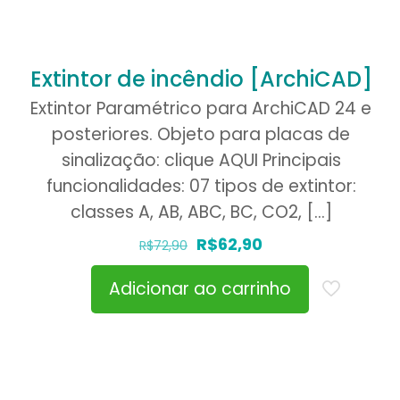
Extintor de incêndio [ArchiCAD]
Extintor Paramétrico para ArchiCAD 24 e
posteriores. Objeto para placas de
sinalização: clique AQUI Principais
funcionalidades: 07 tipos de extintor:
classes A, AB, ABC, BC, CO2,
[…]
O
O
R$
62,90
R$
72,90
preço
preço
Adicionar ao carrinho
original
atual
era:
é:
R$72,90.
R$62,90.