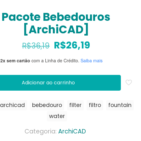
Pacote Bebedouros
[ArchiCAD]
O
O
R$
26,19
R$
36,19
preço
preço
12x sem cartão
com a Linha de Crédito.
Saiba mais
original
atual
era:
é:
R$36,19.
R$26,19.
Adicionar ao carrinho
archicad
bebedouro
filter
filtro
fountain
water
Categoria:
ArchiCAD