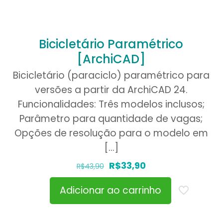
Bicicletário Paramétrico
[ArchiCAD]
Bicicletário (paraciclo) paramétrico para
versões a partir da ArchiCAD 24.
Funcionalidades: Três modelos inclusos;
Parâmetro para quantidade de vagas;
Opções de resolução para o modelo em
[…]
O
O
R$
33,90
R$
43,90
preço
preço
Adicionar ao carrinho
original
atual
era:
é:
R$43,90.
R$33,90.