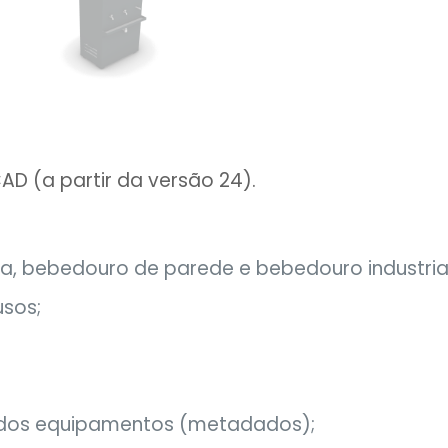
AD (a partir da versão 24).
sa, bebedouro de parede e bebedouro industrial
usos;
s dos equipamentos (metadados);