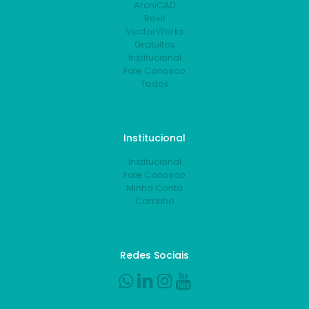
ArchiCAD
Revit
VectorWorks
Gratuitos
Institucional
Fale Conosco
Todos
Institucional
Institucional
Fale Conosco
Minha Conta
Carrinho
Redes Sociais