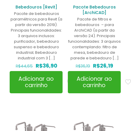
Bebedouros [Revit]
Pacote Bebedouros
[ArchiCAD]
Pacote de bebedouros
paramétricos para Revit (a
Pacote de filtros e
partir da versão 2019).
bebedouros – para
Principais funcionalidades:
ArchiCAD (a partir da
3 arquivos inclusos:
versão 24). Principais
purificador, bebedouro
funcionalidades: 3 arquivos
suspenso e bebedouro
contemplando: filtro de
industrial; Bebedouro
mesa, bebedouro de
industrial com 3
[…]
parede e bebedouro
[…]
O
O
O
O
R$
36,90
R$
26,19
R$
44,65
R$
36,19
preço
preço
preço
preço
original
atual
original
atual
Adicionar ao
Adicionar ao
era:
é:
era:
é:
carrinho
carrinho
R$44,65.
R$36,90.
R$36,19.
R$26,19