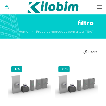
filtro
Home
Produtos marcados com a tag “filtro”
Filters
-17%
-28%