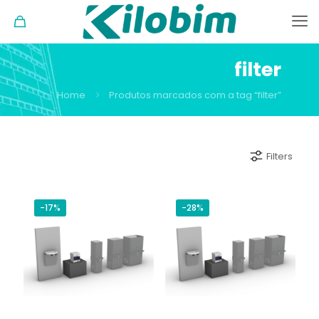
filter
Home
Produtos marcados com a tag “filter”
Filters
-17%
-28%