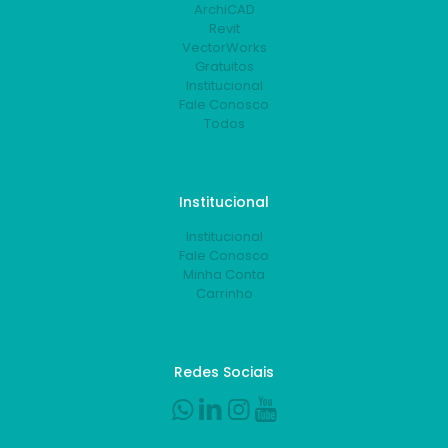
ArchiCAD
Revit
VectorWorks
Gratuitos
Institucional
Fale Conosco
Todos
Institucional
Institucional
Fale Conosco
Minha Conta
Carrinho
Redes Sociais