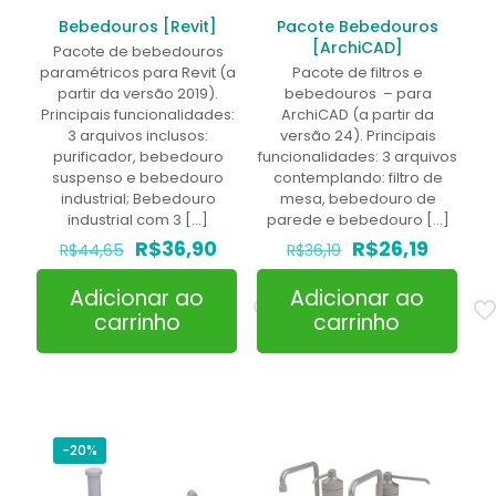
Bebedouros [Revit]
Pacote Bebedouros
[ArchiCAD]
Pacote de bebedouros
paramétricos para Revit (a
Pacote de filtros e
partir da versão 2019).
bebedouros – para
Principais funcionalidades:
ArchiCAD (a partir da
3 arquivos inclusos:
versão 24). Principais
purificador, bebedouro
funcionalidades: 3 arquivos
suspenso e bebedouro
contemplando: filtro de
industrial; Bebedouro
mesa, bebedouro de
industrial com 3
[…]
parede e bebedouro
[…]
O
O
O
O
R$
36,90
R$
26,19
R$
44,65
R$
36,19
preço
preço
preço
preço
original
atual
original
atual
Adicionar ao
Adicionar ao
era:
é:
era:
é:
carrinho
carrinho
R$44,65.
R$36,90.
R$36,19.
R$26,19
-20%