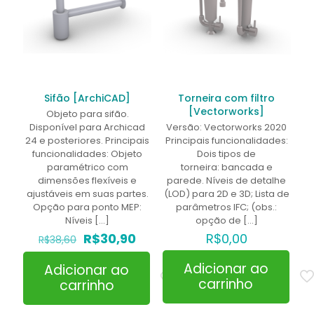
Sifão [ArchiCAD]
Torneira com filtro
[Vectorworks]
Objeto para sifão.
Disponível para Archicad
Versão: Vectorworks 2020
24 e posteriores. Principais
Principais funcionalidades:
funcionalidades: Objeto
Dois tipos de
paramétrico com
torneira: bancada e
dimensões flexíveis e
parede. Níveis de detalhe
ajustáveis em suas partes.
(LOD) para 2D e 3D; Lista de
Opção para ponto MEP:
parâmetros IFC; (obs.:
Níveis
[…]
opção de
[…]
O
O
R$
30,90
R$
0,00
R$
38,60
preço
preço
original
atual
Adicionar ao
Adicionar ao
era:
é:
carrinho
carrinho
R$38,60.
R$30,90.