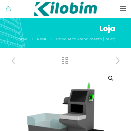
Loja
Home
Revit
Caixa Auto Atendimento [Revit]