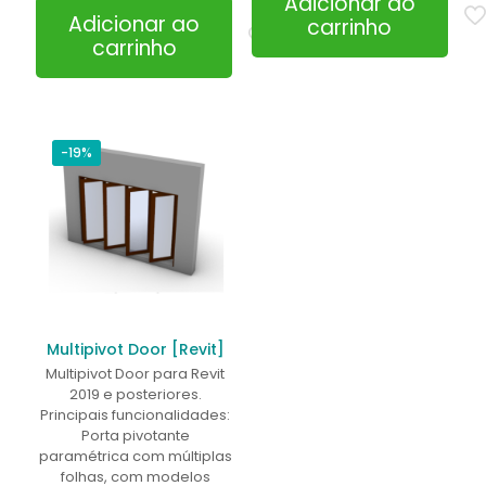
Adicionar ao
original
atual
era:
é:
Adicionar ao
carrinho
era:
é:
R$54,89.
R$44,
carrinho
R$30,13.
R$22,90.
-19%
Multipivot Door [Revit]
Multipivot Door para Revit
2019 e posteriores.
Principais funcionalidades:
Porta pivotante
paramétrica com múltiplas
folhas, com modelos