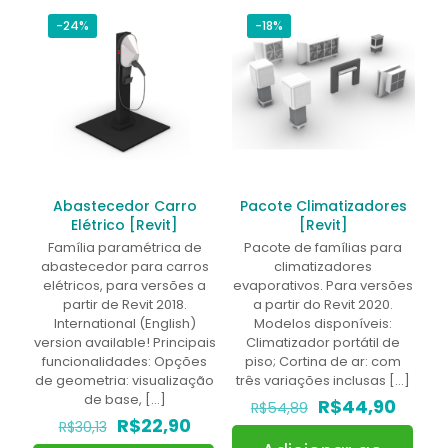
-24%
-18%
Abastecedor Carro
Pacote Climatizadores
Elétrico [Revit]
[Revit]
Família paramétrica de
Pacote de famílias para
abastecedor para carros
climatizadores
elétricos, para versões a
evaporativos. Para versões
partir de Revit 2018.
a partir do Revit 2020.
International (English)
Modelos disponíveis:
version available! Principais
Climatizador portátil de
funcionalidades: Opções
piso; Cortina de ar: com
de geometria: visualização
três variações inclusas
[…]
de base,
[…]
O
O
R$
44,90
R$
54,89
O
O
preço
preço
R$
22,90
R$
30,13
preço
preço
original
atual