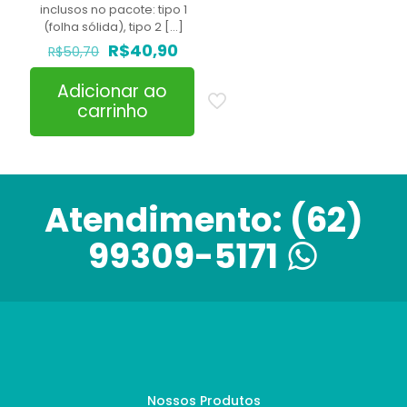
inclusos no pacote: tipo 1
(folha sólida), tipo 2
[…]
O
O
R$
40,90
R$
50,70
preço
preço
original
atual
Adicionar ao
era:
é:
carrinho
R$50,70.
R$40,90.
Atendimento:
(62)
99309-5171
Nossos Produtos