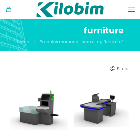
furniture
Home
Produtos marcados com a tag “furniture”
Filters