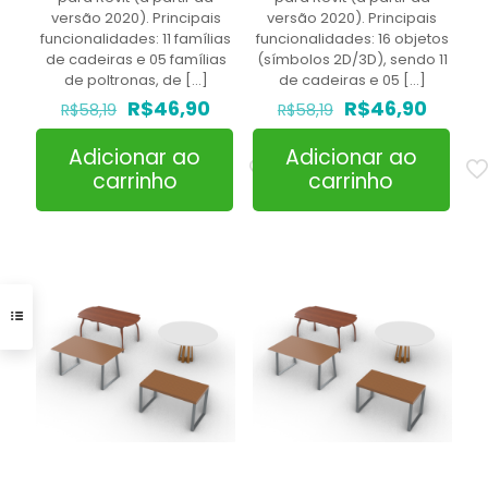
versão 2020). Principais
versão 2020). Principais
funcionalidades: 11 famílias
funcionalidades: 16 objetos
de cadeiras e 05 famílias
(símbolos 2D/3D), sendo 11
de poltronas, de
[…]
de cadeiras e 05
[…]
O
O
O
O
R$
46,90
R$
46,90
R$
58,19
R$
58,19
preço
preço
preço
preço
original
atual
original
atual
Adicionar ao
Adicionar ao
era:
é:
era:
é:
carrinho
carrinho
R$58,19.
R$46,90.
R$58,19.
R$46,9