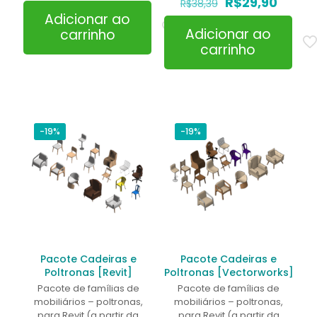
O
O
R$
29,90
R$
38,39
preço
preço
Adicionar ao
original
atual
Adicionar ao
carrinho
era:
é:
carrinho
R$38,39.
R$29,9
-19%
-19%
Pacote Cadeiras e
Pacote Cadeiras e
Poltronas [Revit]
Poltronas [Vectorworks]
Pacote de famílias de
Pacote de famílias de
mobiliários – poltronas,
mobiliários – poltronas,
para Revit (a partir da
para Revit (a partir da