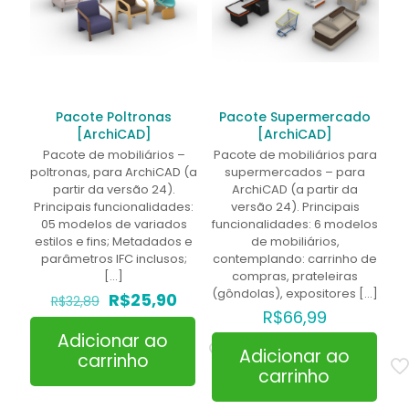
Pacote Poltronas
Pacote Supermercado
[ArchiCAD]
[ArchiCAD]
Pacote de mobiliários –
Pacote de mobiliários para
poltronas, para ArchiCAD (a
supermercados – para
partir da versão 24).
ArchiCAD (a partir da
Principais funcionalidades:
versão 24). Principais
05 modelos de variados
funcionalidades: 6 modelos
estilos e fins; Metadados e
de mobiliários,
parâmetros IFC inclusos;
contemplando: carrinho de
[…]
compras, prateleiras
(gôndolas), expositores
[…]
O
O
R$
25,90
R$
32,89
preço
preço
R$
66,99
original
atual
Adicionar ao
era:
é:
Adicionar ao
carrinho
R$32,89.
R$25,90.
carrinho