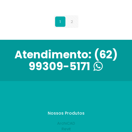
1
2
Atendimento:
(62)
99309-5171
Nossos Produtos
ArchiCAD
Revit