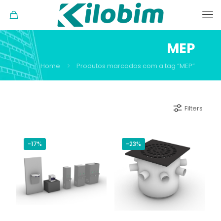
MEP
Home
Produtos marcados com a tag “MEP”
Filters
-17%
-23%