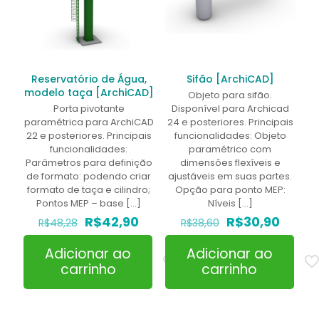
Reservatório de Água,
Sifão [ArchiCAD]
modelo taça [ArchiCAD]
Objeto para sifão.
Porta pivotante
Disponível para Archicad
paramétrica para ArchiCAD
24 e posteriores. Principais
22 e posteriores. Principais
funcionalidades: Objeto
funcionalidades:
paramétrico com
Parâmetros para definição
dimensões flexíveis e
de formato: podendo criar
ajustáveis em suas partes.
formato de taça e cilindro;
Opção para ponto MEP:
Pontos MEP – base
[…]
Níveis
[…]
O
O
O
O
R$
42,90
R$
30,90
R$
48,28
R$
38,60
preço
preço
preço
preço
original
atual
original
atual
Adicionar ao
Adicionar ao
era:
é:
era:
é:
carrinho
carrinho
R$48,28.
R$42,90.
R$38,60.
R$30,9