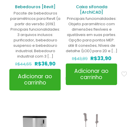
Bebedouros [Revit]
Caixa sifonada
[ArchiCAD]
Pacote de bebedouros
paramétricos para Revit (a
Principais funcionalidades:
partir da versão 2019).
Objeto paramétrico com
Principais funcionalidades:
dimensões flexíveis e
3 arquivos inclusos:
ajustáveis em suas partes.
purificador, bebedouro
Opção para pontos MEP:
suspenso e bebedouro
até 8 conexões; Níveis de
industrial; Bebedouro
detalhe (LOD) para 2D e
[…]
industrial com 3
[…]
O
O
R$
33,90
R$
43,89
O
O
preço
preço
R$
36,90
R$
44,65
preço
preço
original
atual
Adicionar ao
original
atual
era:
é:
Adicionar ao
carrinho
era:
é:
R$43,89.
R$33,9
carrinho
R$44,65.
R$36,90.