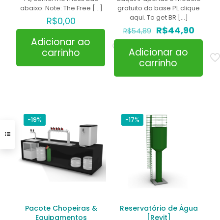
abaixo: Note: The Free
[…]
gratuito da base PL clique
aqui. To get BR
[…]
R$
0,00
O
O
R$
44,90
R$
54,89
preço
preço
Adicionar ao
original
atual
Adicionar ao
carrinho
era:
é:
carrinho
R$54,89.
R$44,
-19%
-17%
Pacote Chopeiras &
Reservatório de Água
Equipamentos
[Revit]