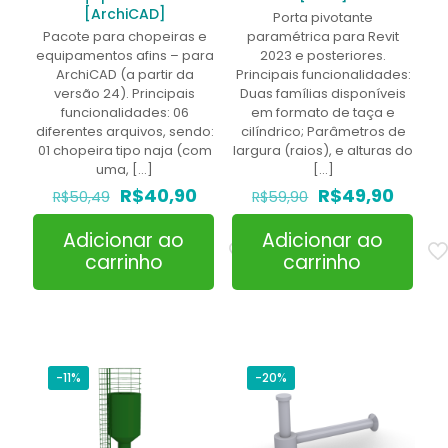
[ArchiCAD]
Porta pivotante
Pacote para chopeiras e
paramétrica para Revit
equipamentos afins – para
2023 e posteriores.
ArchiCAD (a partir da
Principais funcionalidades:
versão 24). Principais
Duas famílias disponíveis
funcionalidades: 06
em formato de taça e
diferentes arquivos, sendo:
cilíndrico; Parâmetros de
01 chopeira tipo naja (com
largura (raios), e alturas do
uma,
[…]
[…]
O
O
O
O
R$
40,90
R$
49,90
R$
50,49
R$
59,90
preço
preço
preço
preço
original
atual
original
atual
Adicionar ao
Adicionar ao
era:
é:
era:
é:
carrinho
carrinho
R$50,49.
R$40,90.
R$59,90.
R$49,
-11%
-20%