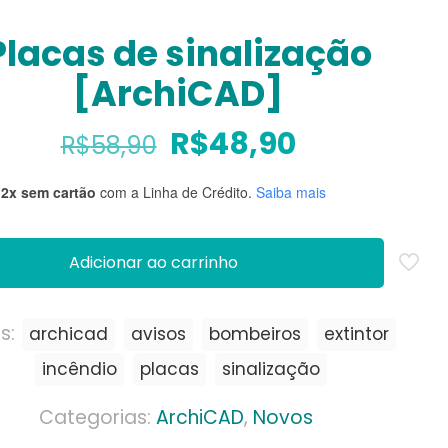
Placas de sinalização
[ArchiCAD]
O
O
R$
48,90
R$
58,90
preço
preço
12x sem cartão
com a Linha de Crédito.
Saiba mais
original
atual
era:
é:
R$58,90.
R$48,90.
Adicionar ao carrinho
s:
archicad
avisos
bombeiros
extintor
incêndio
placas
sinalização
Categorias:
ArchiCAD
,
Novos