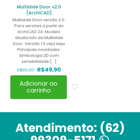
Multislide Door v2.0
[ArchiCAD]
Multislide Door versão 2.0.
Para versões a partir do
ArchiCAD 24. Modelo
atualizado da Multislide
Door. Versão 1.0 veja aqui
Principais novidades:
Simbologia 2D com
sensibilidade
[…]
O
O
R$
49,90
R$
60,39
preço
preço
original
atual
Adicionar ao
era:
é:
carrinho
R$60,39.
R$49,90.
Atendimento:
(62)