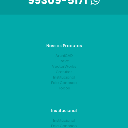
99309-5171
Nossos Produtos
ArchiCAD
Revit
VectorWorks
Gratuitos
Institucional
Fale Conosco
Todos
Institucional
Institucional
Fale Conosco