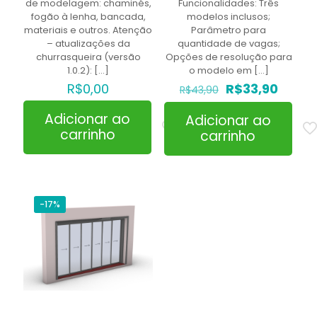
de modelagem: chaminés,
Funcionalidades: Três
fogão à lenha, bancada,
modelos inclusos;
materiais e outros. Atenção
Parâmetro para
– atualizações da
quantidade de vagas;
churrasqueira (versão
Opções de resolução para
1.0.2):
[…]
o modelo em
[…]
O
O
R$
0,00
R$
33,90
R$
43,90
preço
preço
original
atual
Adicionar ao
Adicionar ao
era:
é:
carrinho
carrinho
R$43,90.
R$33,9
-17%