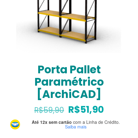
Porta Pallet
Paramétrico
[ArchiCAD]
O
O
R$
51,90
R$
59,90
preço
preço
Até 12x sem cartão
com a Linha de Crédito.
original
atual
Saiba mais
era:
é: