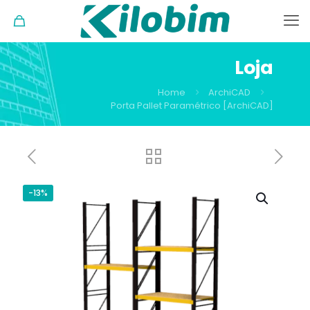
Loja
Home
ArchiCAD
Porta Pallet Paramétrico [ArchiCAD]
-13%