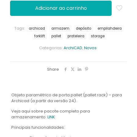
R$59,90.
R$51,90
Adicionar ao carrinho
Tags:
archicad
armazem
depósito
empilahdeira
forklift
pallet
prateleira
storage
Categorias:
ArchiCAD
,
Novos
Share
Objeto paramétrico de porta pallet (pallet rack) – para
Archicad (a partir da versão 24).
Veja aqui sobre pacote completo para
armazenamento:
LINK
Principais funcionalidades: