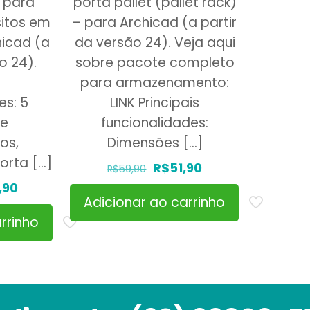
 para
porta pallet (pallet rack)
itos em
– para Archicad (a partir
hicad (a
da versão 24). Veja aqui
o 24).
sobre pacote completo
para armazenamento:
es: 5
LINK Principais
de
funcionalidades:
os,
Dimensões
[…]
orta
[…]
O
O
R$
51,90
R$
59,90
O
preço
preço
,90
Adicionar ao carrinho
o
preço
original
atual
rrinho
al
atual
era:
é:
é:
R$59,90.
R$51,90.
90.
R$75,90.