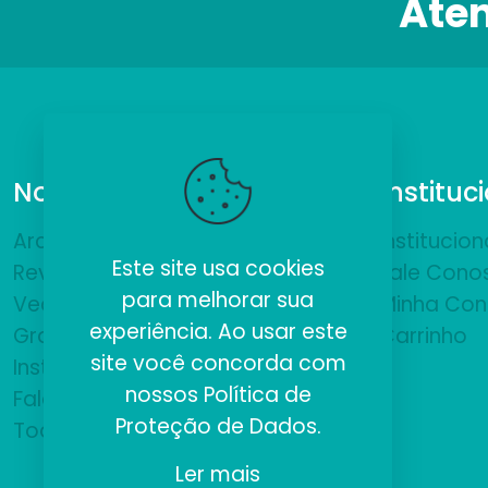
Ate
Nossos Produtos
Instituc
ArchiCAD
Institucion
Este site usa cookies
Revit
Fale Cono
para melhorar sua
VectorWorks
Minha Con
experiência. Ao usar este
Gratuitos
Carrinho
site você concorda com
Institucional
nossos
Política de
Fale Conosco
Proteção de Dados
.
Todos
Ler mais