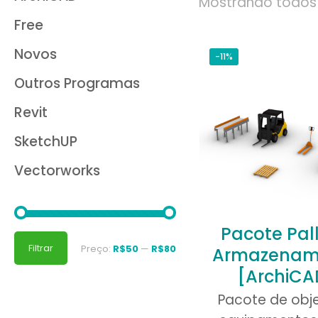
Mostrando todos 
Free
Novos
-11%
Outros Programas
Revit
SketchUP
Vectorworks
Pacote Pall
Preço
Preço
Filtrar
Preço:
R$50
—
R$80
Armazenam
mínimo
máximo
[ArchiCA
Pacote de obj