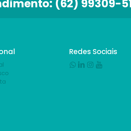
ndimento:
(62) 99309-5
ional
Redes Sociais
al
sco
ta