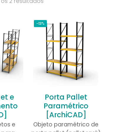
os 2 resultados
-13%
et e
Porta Pallet
ento
Paramétrico
D]
[ArchiCAD]
etos e
Objeto paramétrico de