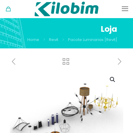
Loja
Home
Revit
Pacote Luminarias [Revit]