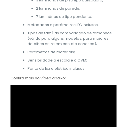
3 luminárias de piso tipo balizadora;
2 luminárias de parede;
7 luminárias do tipo pendente;
Metadados e parâmetros IFC inclusos;
Tipos de famílias com variação de tamanhos
(válido para alguns modelos, para maiores
detalhes entre em contato conosco);
Parâmetros de materiais;
Sensibilidade à escala e à OVM;
Ponto de luz e elétrica inclusos.
Confira mais no vídeo abaixo: