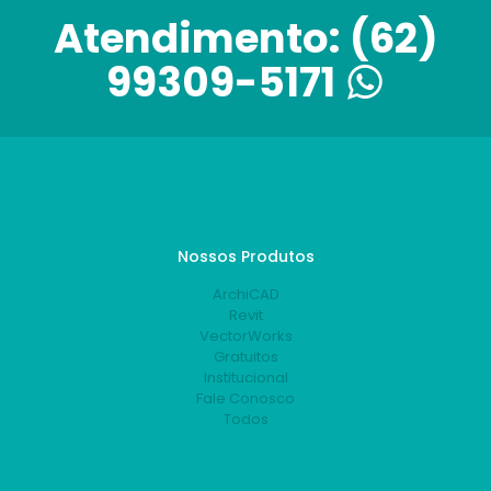
Atendimento:
(62)
99309-5171
Nossos Produtos
ArchiCAD
Revit
VectorWorks
Gratuitos
Institucional
Fale Conosco
Todos