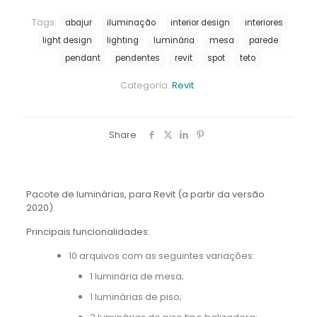
Tags:
abajur
iluminação
interior design
interiores
light design
lighting
luminária
mesa
parede
pendant
pendentes
revit
spot
teto
Categoria:
Revit
Share
Pacote de luminárias, para Revit (a partir da versão
2020).
Principais funcionalidades:
10 arquivos com as seguintes variações:
1 luminária de mesa;
1 luminárias de piso;