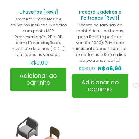
Chuveiros [Revit]
Pacote Cadeiras e
Poltronas [Revit]
Contém 5 modelos de
chuveiros inclusos. Modelos
Pacote de famílias de
com ponto MEP.
mobiliários – poltronas,
Representação 2D e 3D
para Revit (a partir da
com diferenciação de
versão 2020). Principais
níveis de detalhes (LOD’s),
funcionalidades: 11 famílias
em todas as versões.
de cadeiras e 05 famílias
de poltronas, de
[…]
R$
0,00
O
O
R$
46,90
R$
58,19
preço
preço
Adicionar ao
original
atual
Adicionar ao
carrinho
era:
é:
carrinho
R$58,19.
R$46,9