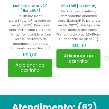
Multislide Door v2.0
Piso tátil [SketchUP]
[SketchUP]
Piso tátil paramétrico,
Multislide Door
componente dinâmico
para SketchUP (a partir da
para SketchUP (a partir da
versão 2022). Principais
versão 2022). Dois tipos de
funcionalidades: Dois tipos
piso: alerta e direcional.
folhas (folha sólida e com
Tamanho do piso: 25x25cm.
vidro); Parâmetro de
Quantidade de pisos
[…]
quantidade de folhas;
R$
0,00
Parâmetros de altura
[…]
R$
0,00
Adicionar ao
carrinho
Adicionar ao
carrinho
Atendimento:
(62)