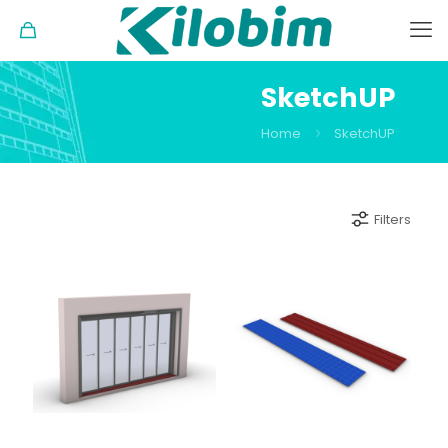
SketchUP
Home
SketchUP
Filters