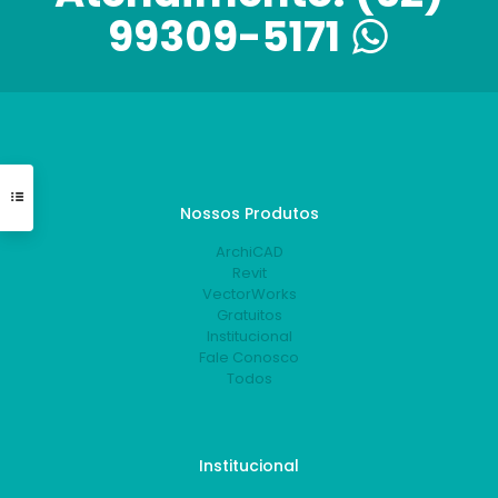
99309-5171
Nossos Produtos
ArchiCAD
Revit
VectorWorks
Gratuitos
Institucional
Fale Conosco
Todos
Institucional