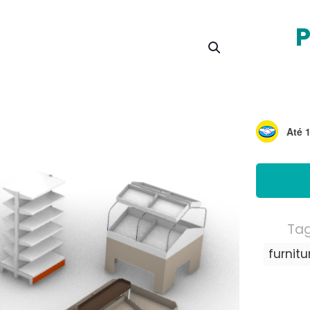
P
Até 
Ta
furnitu