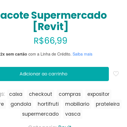
acote Supermercado
[Revit]
R$
66,99
12x sem cartão
com a Linha de Crédito.
Saiba mais
Adicionar ao carrinho
gs:
caixa
checkout
compras
expositor
re
gondola
hortifruti
mobiliario
prateleira
supermercado
vasca