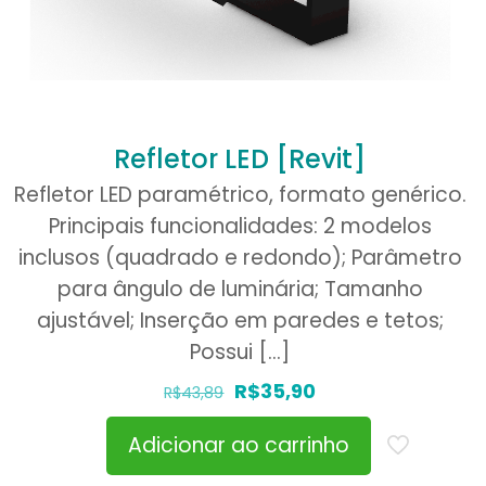
Refletor LED [Revit]
Refletor LED paramétrico, formato genérico.
Principais funcionalidades: 2 modelos
inclusos (quadrado e redondo); Parâmetro
para ângulo de luminária; Tamanho
ajustável; Inserção em paredes e tetos;
Possui
[…]
O
O
R$
35,90
R$
43,89
preço
preço
Adicionar ao carrinho
original
atual
era:
é: