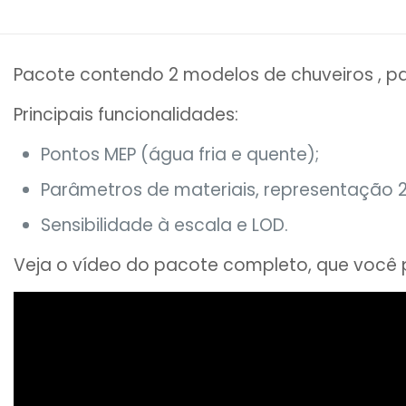
Pacote contendo 2 modelos de chuveiros , pa
Principais funcionalidades:
Pontos MEP (água fria e quente);
Parâmetros de materiais, representação 2D
Sensibilidade à escala e LOD.
Veja o vídeo do pacote completo, que você 