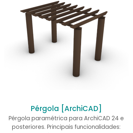
1 de 5 estrelas
2 de 5 estrelas
3 de 5 estrelas
4 de 5 es
E-
Salva
mail
*
neste na
próxima 
Pérgola [ArchiCAD]
Pérgola paramétrica para ArchiCAD 24 e
posteriores. Principais funcionalidades: