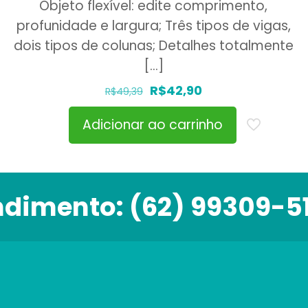
Objeto flexível: edite comprimento,
profunidade e largura; Três tipos de vigas,
dois tipos de colunas; Detalhes totalmente
[…]
O
O
R$
42,90
R$
49,39
preço
preço
Adicionar ao carrinho
original
atual
era:
é:
R$49,39.
R$42,90.
ndimento:
(62) 99309-5