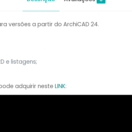
ra versões a partir do ArchiCAD 24.
 e listagens;
pode adquirir neste
LINK
: