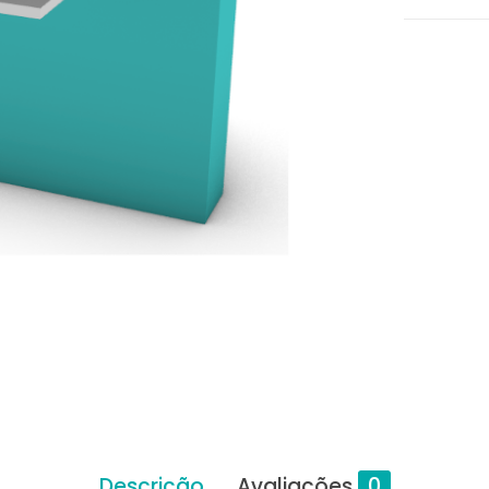
Descrição
Avaliações
0