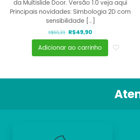
da Multislide Door. Versão 1.0 veja aqui
Principais novidades: Simbologia 2D com
sensibilidade
[…]
O
O
R$
49,90
R$
60,39
preço
preço
Adicionar ao carrinho
original
atual
era:
é:
R$60,39.
R$49,90.
Ate