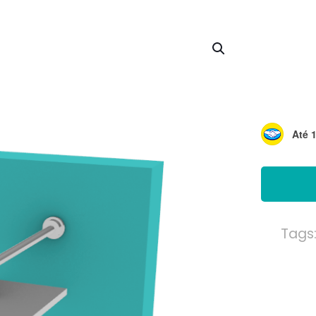
Até 
Tags