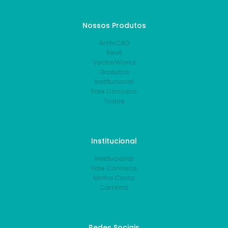
Nossos Produtos
ArchiCAD
Revit
VectorWorks
Gratuitos
Institucional
Fale Conosco
Todos
Institucional
Institucional
Fale Conosco
Minha Conta
Carrinho
Redes Sociais