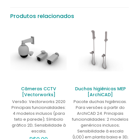
Seja o primeiro a avaliar “Tanque
BR – Área de Serviço
Produtos relacionados
[Vectorworks]”
O seu endereço de e-mail não será publicado.
Campos
obrigatórios são marcados com
*
Sua avaliação
*
1 de 5
2 de 5
3 de 5
4 de 5
5 de 5
estrelas
estrelas
estrelas
estrelas
estrelas
Câmeras CCTV
Duchas higiênicas MEP
[Vectorworks]
[ArchiCAD]
Versão: Vectorworks 2020
Pacote duchas higiênicas.
Principais funcionalidades:
Para versões a partir do
4 modelos inclusos (para
ArchiCAD 24. Principais
teto e parede); Símbolo
funcionalidades: 2 modelos
gráfico 2D; Sensibilidade à
genéricos inclusos;
escala;
Sensibilidade à escala
(LOD) em planta baixa e 3D;