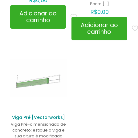
R$
0,00
Nome
*
Ponto
[…]
R$
0,00
Adicionar ao
E-
carrinho
mail
*
Adicionar ao
carrinho
Salvar meus dados neste navegador para a próxima
vez que eu comentar.
Viga Pré [Vectorworks]
Viga Pré-dimensionada de
concreto: estique a viga e
sua altura é modificada