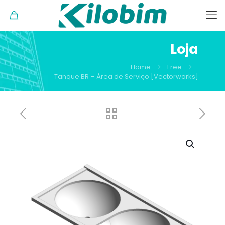
Loja
Home
Free
Tanque BR – Área de Serviço [Vectorworks]