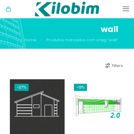
wall
Home
Produtos marcados com a tag “wall”
Filters
-27%
-13%