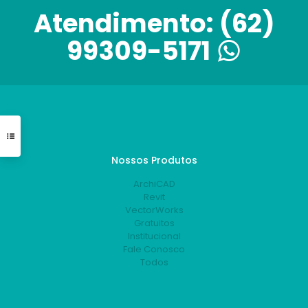
Atendimento:
(62)
99309-5171
Nossos Produtos
ArchiCAD
Revit
VectorWorks
Gratuitos
Institucional
Fale Conosco
Todos