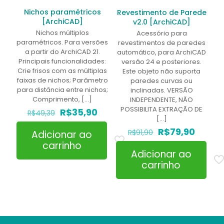
Nichos paramétricos
Revestimento de Parede
[ArchiCAD]
v2.0 [ArchiCAD]
Nichos múltiplos
Acessório para
paramétricos. Para versões
revestimentos de paredes
a partir do ArchiCAD 21.
automático, para ArchiCAD
Principais funcionalidades:
versão 24 e posteriores.
Crie frisos com as múltiplas
Este objeto não suporta
faixas de nichos; Parâmetro
paredes curvas ou
para distância entre nichos;
inclinadas. VERSÃO
Comprimento,
[…]
INDEPENDENTE, NÃO
POSSIBILITA EXTRAÇÃO DE
O
O
R$
35,90
R$
49,39
[…]
preço
preço
original
atual
O
O
R$
79,90
R$
91,90
Adicionar ao
era:
é:
preço
preço
carrinho
R$49,39.
R$35,90.
original
atual
Adicionar ao
era:
é:
carrinho
R$91,90.
R$79,9