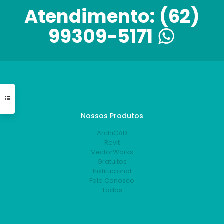
Atendimento:
(62)
99309-5171
Nossos Produtos
ArchiCAD
Revit
VectorWorks
Gratuitos
Institucional
Fale Conosco
Todos