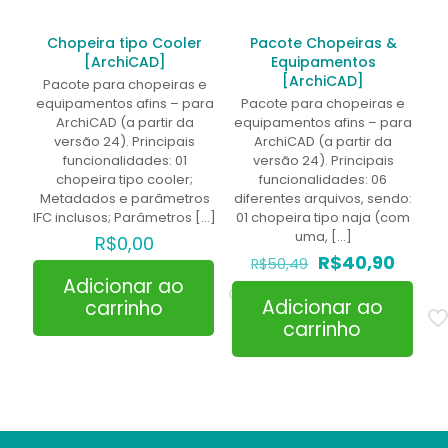
Chopeira tipo Cooler
Pacote Chopeiras &
[ArchiCAD]
Equipamentos
[ArchiCAD]
Pacote para chopeiras e
equipamentos afins – para
Pacote para chopeiras e
ArchiCAD (a partir da
equipamentos afins – para
versão 24). Principais
ArchiCAD (a partir da
funcionalidades: 01
versão 24). Principais
chopeira tipo cooler;
funcionalidades: 06
Metadados e parâmetros
diferentes arquivos, sendo:
IFC inclusos; Parâmetros
[…]
01 chopeira tipo naja (com
uma,
[…]
R$
0,00
O
O
R$
40,90
R$
50,49
preço
preço
Adicionar ao
original
atual
Adicionar ao
carrinho
era:
é:
carrinho
R$50,49.
R$40,