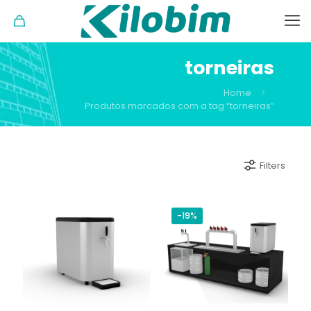
torneiras
Home
Produtos marcados com a tag “torneiras”
Filters
-19%