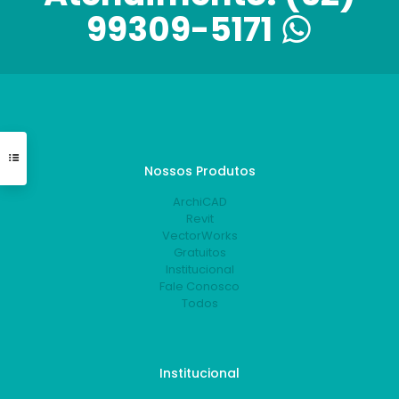
99309-5171
Nossos Produtos
ArchiCAD
Revit
VectorWorks
Gratuitos
Institucional
Fale Conosco
Todos
Institucional