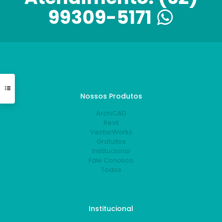
99309-5171
Nossos Produtos
ArchiCAD
Revit
VectorWorks
Gratuitos
Institucional
Fale Conosco
Todos
Institucional