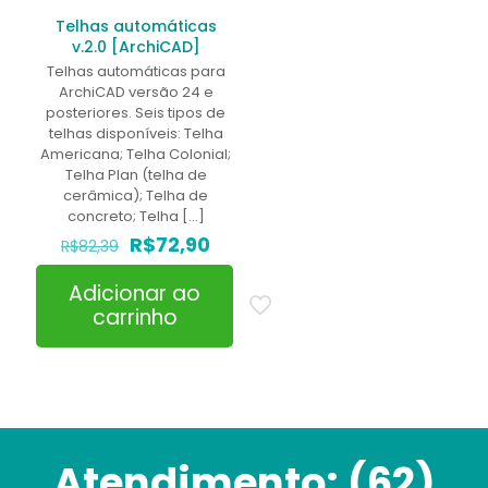
Telhas automáticas
v.2.0 [ArchiCAD]
Telhas automáticas para
ArchiCAD versão 24 e
posteriores. Seis tipos de
telhas disponíveis: Telha
Americana; Telha Colonial;
Telha Plan (telha de
cerâmica); Telha de
concreto; Telha
[…]
O
O
R$
72,90
R$
82,39
preço
preço
original
atual
Adicionar ao
era:
é:
carrinho
R$82,39.
R$72,90.
Atendimento:
(62)