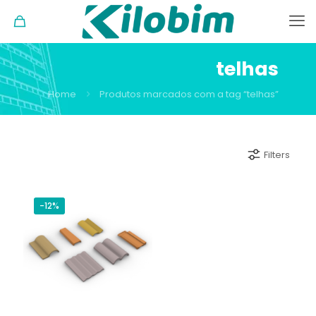
telhas
Home
Produtos marcados com a tag “telhas”
Filters
-12%