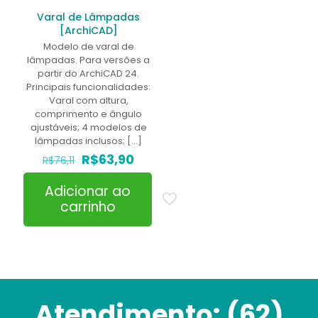
Varal de Lâmpadas
[ArchiCAD]
Modelo de varal de
lâmpadas. Para versões a
partir do ArchiCAD 24.
Principais funcionalidades:
Varal com altura,
comprimento e ângulo
ajustáveis; 4 modelos de
lâmpadas inclusos;
[…]
O
O
R$
63,90
R$
76,11
preço
preço
original
atual
Adicionar ao
era:
é:
carrinho
R$76,11.
R$63,90.
Atendimento:
(62)