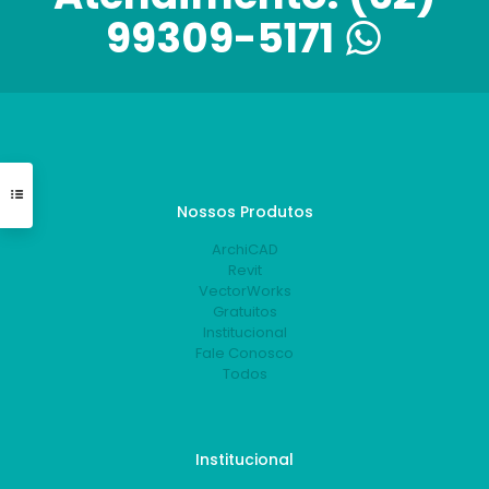
99309-5171
Nossos Produtos
ArchiCAD
Revit
VectorWorks
Gratuitos
Institucional
Fale Conosco
Todos
Institucional