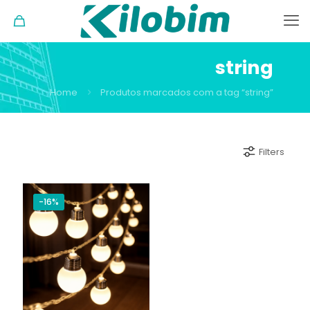
string
Home
Produtos marcados com a tag “string”
Filters
-16%