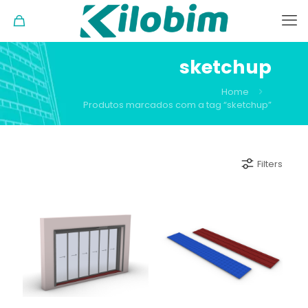
sketchup
Home
Produtos marcados com a tag “sketchup”
Filters