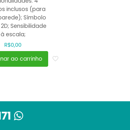
ionalidades: 4
s inclusos (para
parede); Símbolo
 2D; Sensibilidade
à escala;
R$
0,00
onar ao carrinho
171