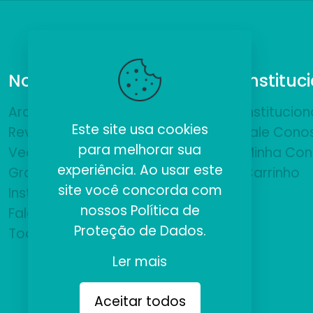
Nossos Produtos
Instituc
ArchiCAD
Institucion
Este site usa cookies
Revit
Fale Cono
para melhorar sua
VectorWorks
Minha Con
experiência. Ao usar este
Gratuitos
Carrinho
site você concorda com
Institucional
nossos
Política de
Fale Conosco
Proteção de Dados
.
Todos
Ler mais
Aceitar todos