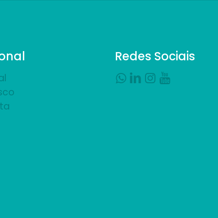
ional
Redes Sociais
al
sco
ta