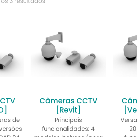
os 3 resultados
CCTV
Câmeras CCTV
Câm
D]
[Revit]
[Ve
ras de
Principais
Versã
 versões
funcionalidades: 4
20