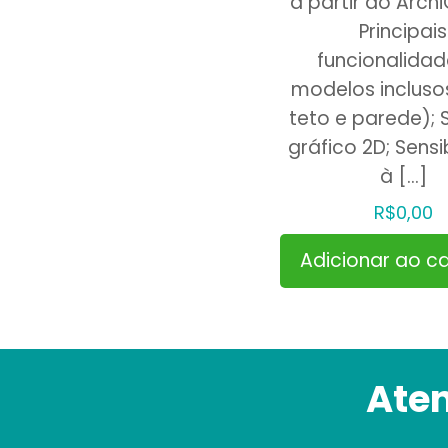
a partir do Arch
Principais
funcionalidad
modelos incluso
teto e parede);
gráfico 2D; Sensi
à
[…]
R$
0,00
Adicionar ao ca
Ate