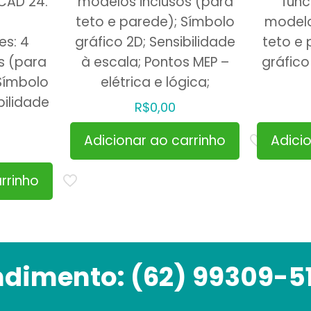
iCAD 24.
modelos inclusos (para
func
teto e parede); Símbolo
modelo
es: 4
gráfico 2D; Sensibilidade
teto e 
s (para
à escala; Pontos MEP –
gráfico
 Símbolo
elétrica e lógica;
bilidade
R$
0,00
Adicionar ao carrinho
Adici
rrinho
ndimento:
(62) 99309-5