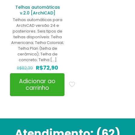
Telhas automáticas
v.2.0 [ArchiCAD]
Telhas automáticas para
ArchiCAD versão 24 e
posteriores. Seis tipos de
telhas disponíveis: Telha
Americana; Telha Colonial;
Telha Plan (telha de
cerâmica); Telha de
concreto; Telha
[…]
O
O
R$
72,90
R$
82,39
preço
preço
original
atual
Adicionar ao
era:
é:
carrinho
R$82,39.
R$72,90.
Atendimento:
(62)