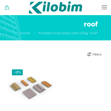
roof
Home
Produtos marcados com a tag “roof”
Filters
-12%