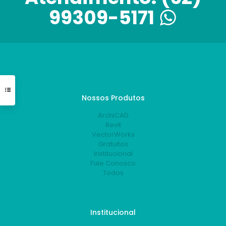
99309-5171
Nossos Produtos
ArchiCAD
Revit
VectorWorks
Gratuitos
Institucional
Fale Conosco
Todos
Institucional