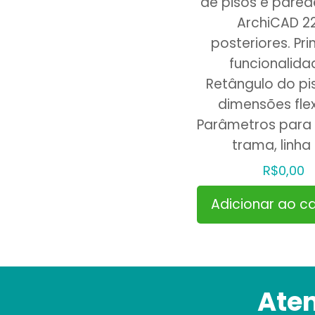
de pisos e pared
ArchiCAD 2
posteriores. Pri
funcionalida
Retângulo do p
dimensões flex
Parâmetros para 
trama, linha
R$
0,00
Adicionar ao ca
Ate