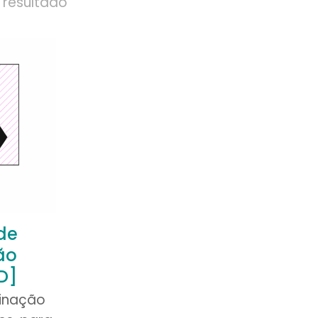
 resultado
de
ão
D]
inação