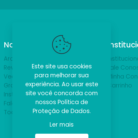
Nossos Produtos
Instituc
ArchiCAD
Institucion
Este site usa cookies
Revit
Fale Cono
para melhorar sua
VectorWorks
Minha Con
experiência. Ao usar este
Gratuitos
Carrinho
site você concorda com
Institucional
nossos
Política de
Fale Conosco
Proteção de Dados
.
Todos
Ler mais