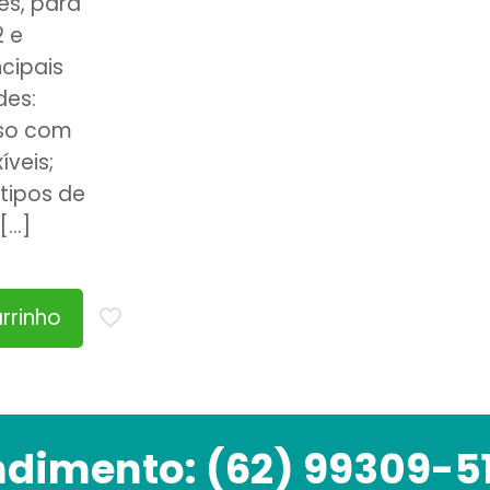
es, para
2 e
ncipais
des:
iso com
íveis;
tipos de
[…]
rrinho
ndimento:
(62) 99309-5