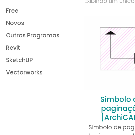
Exibindo um único
Free
Novos
Outros Programas
Revit
SketchUP
Vectorworks
Símbolo 
paginaç
[ArchiCA
Símbolo de pag