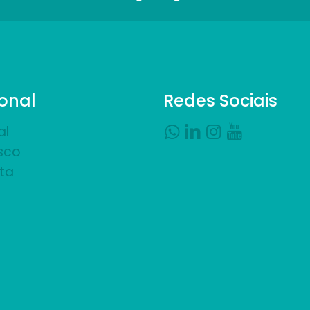
ional
Redes Sociais
al
sco
ta