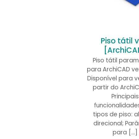
Piso tátil 
[ArchiCA
Piso tátil param
para ArchiCAD ver
Disponível para v
partir do Archi
Principais
funcionalidades
tipos de piso: a
direcional; Par
para
[…]