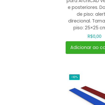
para ArchiCAD v
e posteriores. Do
de piso: aler
direcional. Tam
piso: 25×25 c
R$
0,00
Adicionar ao ca
-10%