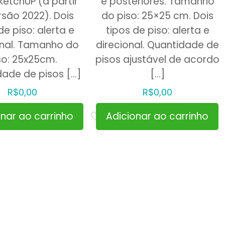
ketchUP (a partir
e posteriores. Tamanho
rsão 2022). Dois
do piso: 25×25 cm. Dois
de piso: alerta e
tipos de piso: alerta e
onal. Tamanho do
direcional. Quantidade de
so: 25x25cm.
pisos ajustável de acordo
dade de pisos
[…]
[…]
R$
0,00
R$
0,00
onar ao carrinho
Adicionar ao carrinho