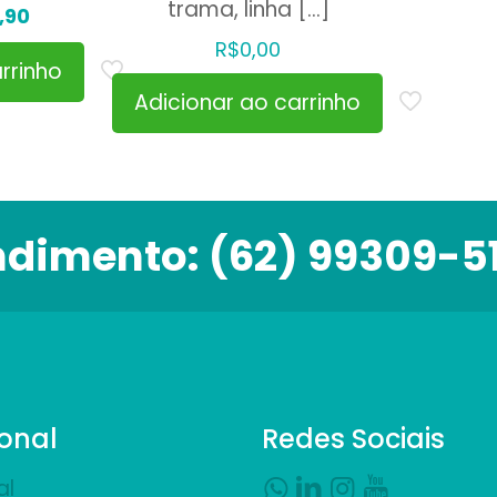
trama, linha
[…]
O
,90
o
preço
R$
0,00
rrinho
al
atual
Adicionar ao carrinho
é:
90.
R$44,90.
ndimento:
(62) 99309-5
ional
Redes Sociais
al