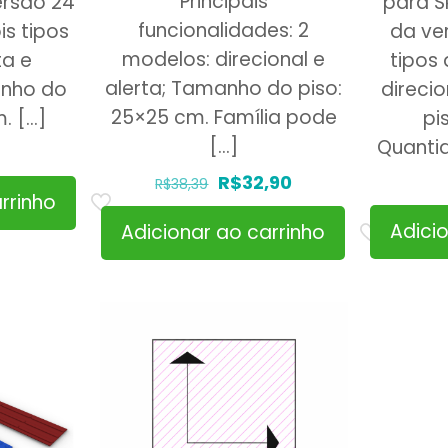
Principais
ersão 24
para S
funcionalidades: 2
is tipos
da ve
modelos: direcional e
ta e
tipos 
alerta; Tamanho do piso:
anho do
direci
25×25 cm. Família pode
m.
[…]
pi
[…]
Quanti
O
O
R$
32,90
R$
38,39
rrinho
preço
preço
Adici
Adicionar ao carrinho
original
atual
era:
é:
R$38,39.
R$32,90.