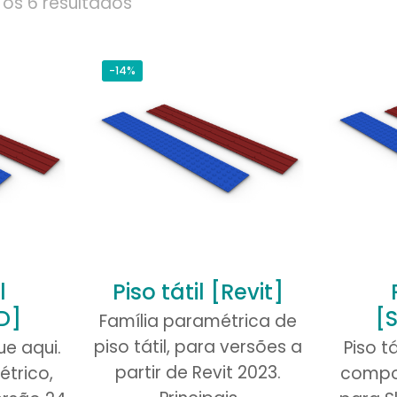
os 6 resultados
-14%
l
Piso tátil [Revit]
D]
[
Família paramétrica de
piso tátil, para versões a
ue aqui.
Piso t
partir de Revit 2023.
étrico,
compo