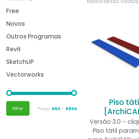
Mostrando todos 
Free
Novos
Outros Programas
Revit
SketchUP
Vectorworks
Piso táti
Preço
Preço
Filtrar
Preço:
R$0
—
R$50
[ArchiCA
mínimo
máximo
Versão 3.0 – cliq
Piso tátil param