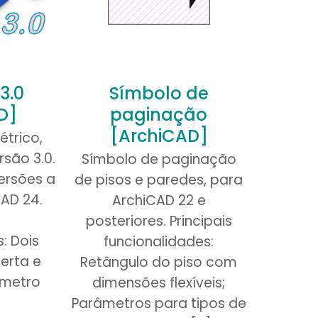
v3.0
Símbolo de
D]
paginação
[ArchiCAD]
étrico,
são 3.0.
Símbolo de paginação
ersões a
de pisos e paredes, para
CAD 24.
ArchiCAD 22 e
posteriores. Principais
: Dois
funcionalidades:
lerta e
Retângulo do piso com
âmetro
dimensões flexíveis;
Parâmetros para tipos de