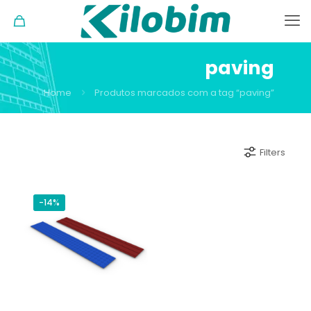
paving
Home
Produtos marcados com a tag “paving”
Filters
-14%