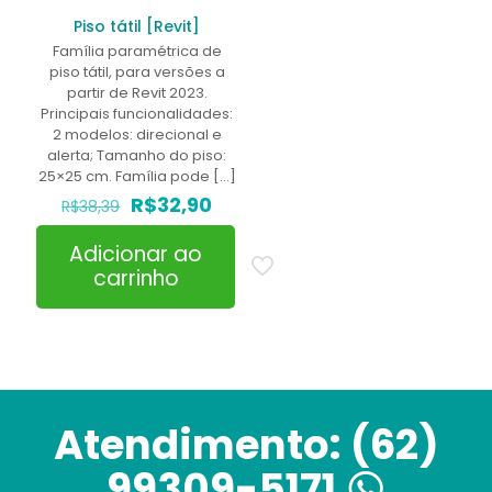
Piso tátil [Revit]
Família paramétrica de
piso tátil, para versões a
partir de Revit 2023.
Principais funcionalidades:
2 modelos: direcional e
alerta; Tamanho do piso:
25×25 cm. Família pode
[…]
O
O
R$
32,90
R$
38,39
preço
preço
original
atual
Adicionar ao
era:
é:
carrinho
R$38,39.
R$32,90.
Atendimento:
(62)
99309-5171