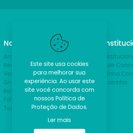
Nossos Produtos
Instituc
ArchiCAD
Institucion
Este site usa cookies
Revit
Fale Cono
para melhorar sua
VectorWorks
Minha Con
experiência. Ao usar este
Gratuitos
Carrinho
site você concorda com
Institucional
nossos
Política de
Fale Conosco
Proteção de Dados
.
Todos
Ler mais