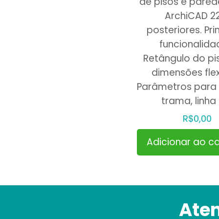
de pisos e pared
ArchiCAD 2
posteriores. Pri
funcionalida
Retângulo do p
dimensões flex
Parâmetros para 
trama, linha
R$
0,00
Adicionar ao ca
Ate