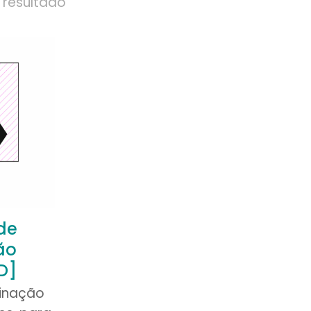
 resultado
de
ão
D]
inação