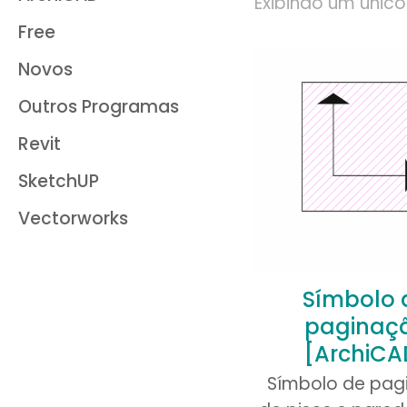
Exibindo um único
Free
Novos
Outros Programas
Revit
SketchUP
Vectorworks
Símbolo 
paginaç
[ArchiCA
Símbolo de pag