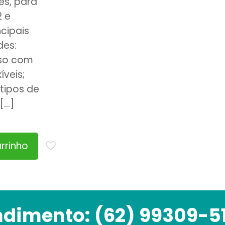
es, para
2 e
ncipais
des:
iso com
íveis;
tipos de
[…]
rrinho
ndimento:
(62) 99309-5