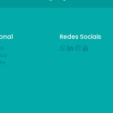
ional
Redes Sociais
al
sco
ta