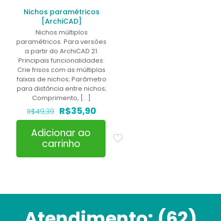
Nichos paramétricos
[ArchiCAD]
Nichos múltiplos
paramétricos. Para versões
a partir do ArchiCAD 21.
Principais funcionalidades:
Crie frisos com as múltiplas
faixas de nichos; Parâmetro
para distância entre nichos;
Comprimento,
[…]
O
O
R$
35,90
R$
49,39
preço
preço
original
atual
Adicionar ao
era:
é:
carrinho
R$49,39.
R$35,90.
Atendimento:
(62)