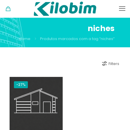
niches
Home
Produtos marcados com a tag “niches”
Filters
-27%