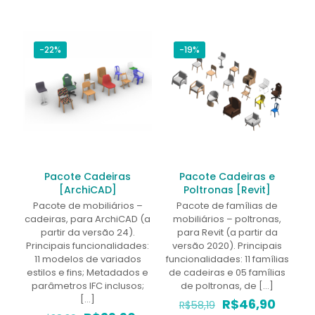
-22%
-19%
Pacote Cadeiras
Pacote Cadeiras e
[ArchiCAD]
Poltronas [Revit]
Pacote de mobiliários –
Pacote de famílias de
cadeiras, para ArchiCAD (a
mobiliários – poltronas,
partir da versão 24).
para Revit (a partir da
Principais funcionalidades:
versão 2020). Principais
11 modelos de variados
funcionalidades: 11 famílias
estilos e fins; Metadados e
de cadeiras e 05 famílias
parâmetros IFC inclusos;
de poltronas, de
[…]
[…]
O
O
R$
46,90
R$
58,19