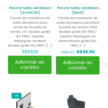
Pacote Salão de Beleza
Pacote Salão de Beleza
[ArchiCAD]
[Revit]
Pacote de mobiliários de
Pacote de mobiliários de
salão de beleza, para
salão de beleza, para Revit
ArchiCAD (a partir da
(a partir da versão 2019).
versão 24). Modelo grátis
Modelo grátis (for FREE):
(for FREE): Espelho
Espelho Retangular de
Retangular de Mesa
Mesa Modelo grátis (for
Modelo grátis (for FREE):
[…]
FREE):
[…]
O
O
R$
58,19
R$
56,90
R$
66,43
preço
preço
original
atual
Adicionar ao
Adicionar ao
era:
é:
carrinho
carrinho
R$66,43.
R$56,9
-11%