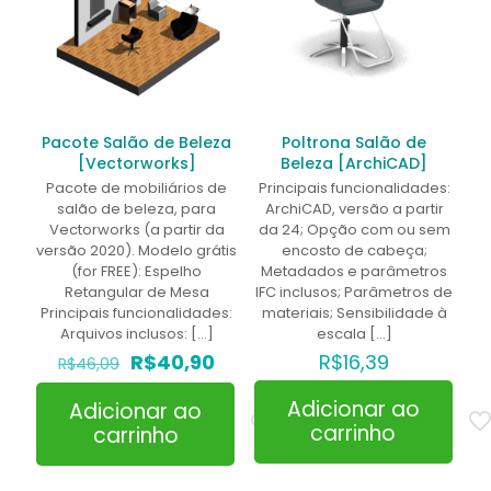
Pacote Salão de Beleza
Poltrona Salão de
[Vectorworks]
Beleza [ArchiCAD]
Pacote de mobiliários de
Principais funcionalidades:
salão de beleza, para
ArchiCAD, versão a partir
Vectorworks (a partir da
da 24; Opção com ou sem
versão 2020). Modelo grátis
encosto de cabeça;
(for FREE): Espelho
Metadados e parâmetros
Retangular de Mesa
IFC inclusos; Parâmetros de
Principais funcionalidades:
materiais; Sensibilidade à
Arquivos inclusos:
[…]
escala
[…]
O
O
R$
40,90
R$
16,39
R$
46,09
preço
preço
original
atual
Adicionar ao
Adicionar ao
era:
é:
carrinho
carrinho
R$46,09.
R$40,90.