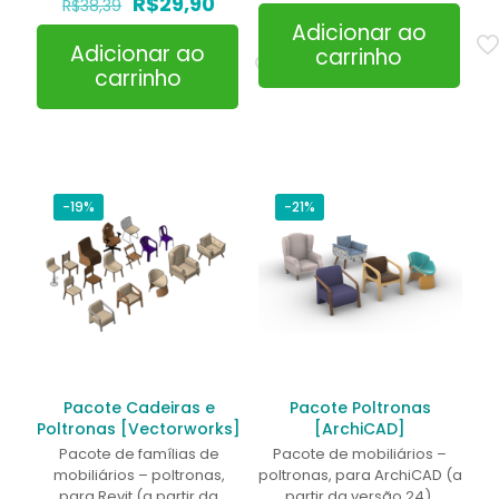
O
O
preço
preço
R$
29,90
R$
38,39
preço
preço
original
atual
Adicionar ao
original
atual
era:
é:
Adicionar ao
carrinho
era:
é:
R$58,19.
R$46,9
carrinho
R$38,39.
R$29,90.
-19%
-21%
Pacote Cadeiras e
Pacote Poltronas
Poltronas [Vectorworks]
[ArchiCAD]
Pacote de famílias de
Pacote de mobiliários –
mobiliários – poltronas,
poltronas, para ArchiCAD (a
para Revit (a partir da
partir da versão 24).