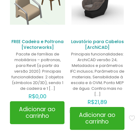
FREE Cadeira e Poltrona
Lavatório para Cabelos
[Vectorworks]
[ArchiCAD]
Pacote de famílias de
Principais funcionalidades:
mobiliários – poltronas,
ArchiCAD versão 24;
para Revit (a partir da
Metadados e parâmetros
versão 2020). Principais
IFC inclusos; Parâmetros de
funcionalidades: 2 objetos
materiais; Sensibilidade à
(símbolos 2D/3D), sendo 1
escala e à OVM; Ponto MEP
de cadeira e 1
[…]
de água. Confira mais no
[…]
R$
0,00
R$
21,89
Adicionar ao
Adicionar ao
carrinho
carrinho