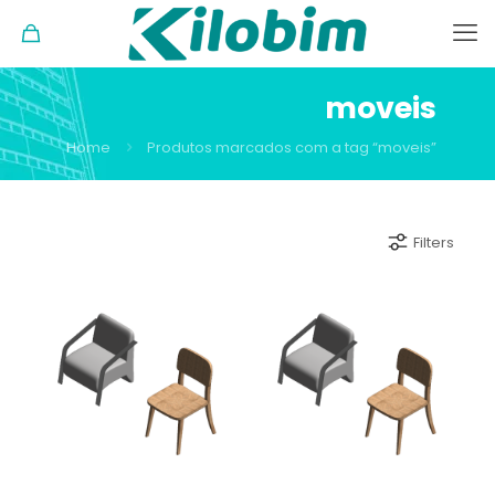
moveis
Home
Produtos marcados com a tag “moveis”
Filters