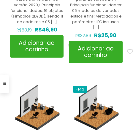
versão 2020). Principais
Principais funcionalidades:
funcionalidades: 16 objetos
05 modelos de variados
(símbolos 2D/3D), sendo 11
estilos e fins; Metadados e
de cadeiras e 05
[…]
parâmetros IFC inclusos;
[…]
O
O
R$
46,90
R$
58,19
preço
preço
O
O
R$
25,90
R$
32,89
original
atual
preço
preço
Adicionar ao
era:
é:
original
atual
Adicionar ao
carrinho
R$58,19.
R$46,90.
era:
é:
carrinho
R$32,89.
R$25,9
-14%