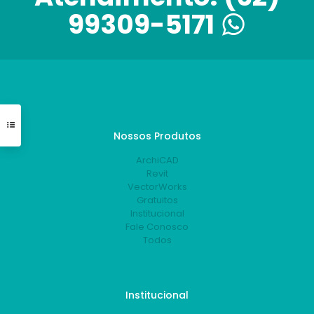
99309-5171
Nossos Produtos
ArchiCAD
Revit
VectorWorks
Gratuitos
Institucional
Fale Conosco
Todos
Institucional