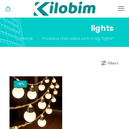
lights
Home
Produtos marcados com a tag “lights”
Filters
-16%