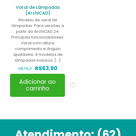
Varal de Lâmpadas
[ArchiCAD]
Modelo de varal de
lâmpadas. Para versões a
partir do ArchiCAD 24.
Principais funcionalidades:
Varal com altura,
comprimento e ângulo
ajustáveis; 4 modelos de
lâmpadas inclusos;
[…]
O
O
R$
63,90
R$
76,11
preço
preço
original
atual
Adicionar ao
era:
é:
carrinho
R$76,11.
R$63,90.
Atendimento:
(62)