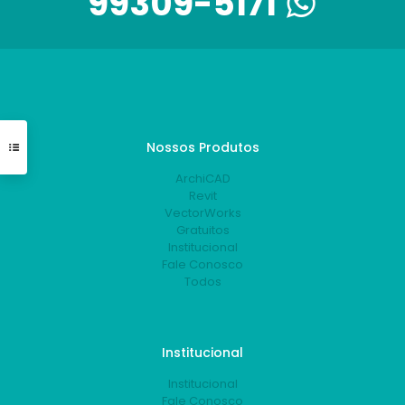
99309-5171
Nossos Produtos
ArchiCAD
Revit
VectorWorks
Gratuitos
Institucional
Fale Conosco
Todos
Institucional
Institucional
Fale Conosco