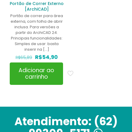
Portão de Correr Externo
[ArchiCAD]
Portão de correr para área
externa, com folha de abrir
inclusa. Para versões a
partir do ArchiCAD 24.
Principais funcionalidades:
Simples de usar: basta
inserir na
[…]
O
O
R$
54,90
R$
65,89
preço
preço
original
atual
Adicionar ao
era:
é:
carrinho
R$65,89.
R$54,90.
Atendimento:
(62)