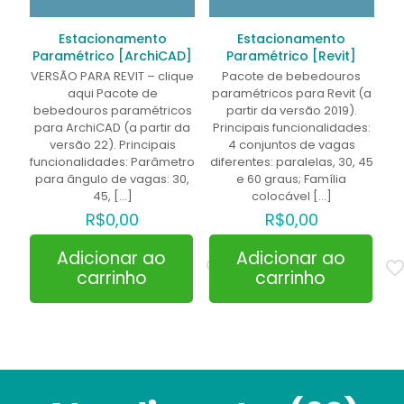
Estacionamento
Estacionamento
Paramétrico [ArchiCAD]
Paramétrico [Revit]
VERSÃO PARA REVIT – clique
Pacote de bebedouros
aqui Pacote de
paramétricos para Revit (a
bebedouros paramétricos
partir da versão 2019).
para ArchiCAD (a partir da
Principais funcionalidades:
versão 22). Principais
4 conjuntos de vagas
funcionalidades: Parâmetro
diferentes: paralelas, 30, 45
para ângulo de vagas: 30,
e 60 graus; Família
45,
[…]
colocável
[…]
R$
0,00
R$
0,00
Adicionar ao
Adicionar ao
carrinho
carrinho