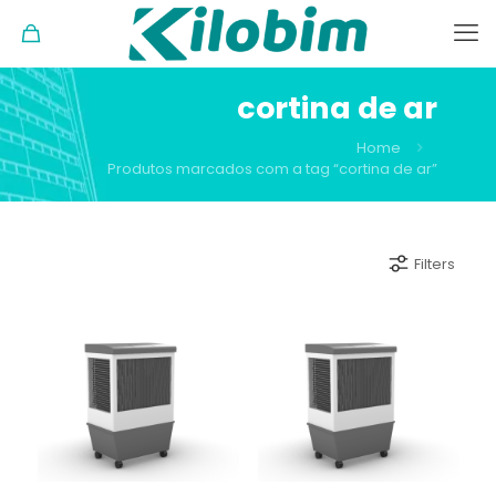
cortina de ar
Home
Produtos marcados com a tag “cortina de ar”
Filters