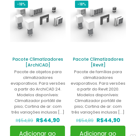
-18%
-18%
Pacote Climatizadores
Pacote Climatizadores
[ArchiCAD]
[Revit]
Pacote de objetos para
Pacote de famílias para
climatizadores
climatizadores
evaporativos. Para versões
evaporativos. Para versões
a partir do ArchiCAD 24.
a partir do Revit 2020.
Modelos disponíveis:
Modelos disponíveis:
Climatizador portátil de
Climatizador portátil de
piso; Cortina de ar: com
piso; Cortina de ar: com
três variações inclusas
[…]
três variações inclusas
[…]
O
O
O
O
R$
44,90
R$
44,90
R$
54,89
R$
54,89
preço
preço
preço
preço
original
atual
original
atual
Adicionar ao
Adicionar ao