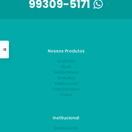
99309-5171
Nossos Produtos
ArchiCAD
Revit
VectorWorks
Gratuitos
Institucional
Fale Conosco
Todos
Institucional
Institucional