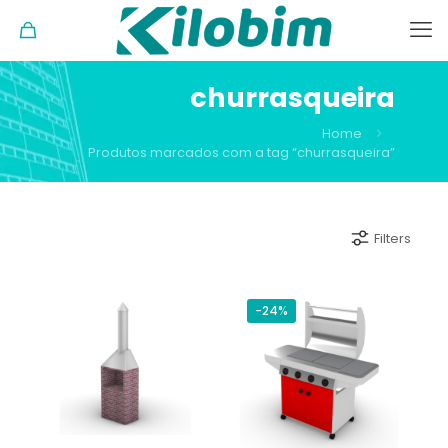
churrasqueira
Home
Produtos marcados com a tag “churrasqueira”
Filters
-24%