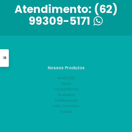
Atendimento:
(62)
99309-5171
Nossos Produtos
ArchiCAD
Revit
VectorWorks
Gratuitos
Institucional
Fale Conosco
Todos