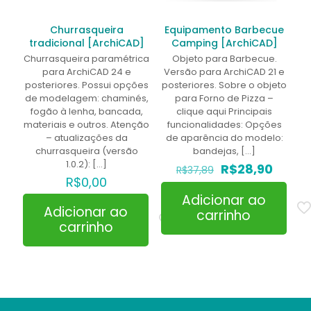
Churrasqueira
Equipamento Barbecue
tradicional [ArchiCAD]
Camping [ArchiCAD]
Churrasqueira paramétrica
Objeto para Barbecue.
para ArchiCAD 24 e
Versão para ArchiCAD 21 e
posteriores. Possui opções
posteriores. Sobre o objeto
de modelagem: chaminés,
para Forno de Pizza –
fogão à lenha, bancada,
clique aqui Principais
materiais e outros. Atenção
funcionalidades: Opções
– atualizações da
de aparência do modelo:
churrasqueira (versão
bandejas,
[…]
1.0.2):
[…]
O
O
R$
28,90
R$
37,89
preço
preço
R$
0,00
original
atual
Adicionar ao
era:
é:
Adicionar ao
carrinho
R$37,89.
R$28,9
carrinho