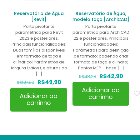
Reservatório de Água
Reservatório de Água,
[Revit]
modelo taça [ArchiCAD]
Porta pivotante
Porta pivotante
paramétrica para Revit
paramétrica para ArchiCAD
2023 e posteriores.
22 e posteriores. Principais
Principais funcionalidades:
funcionalidades:
Duas famílias disponíveis
Parâmetros para definição
em formato de taça e
de formato: podendo criar
cilíndrico; Parâmetros de
formato de taça e cilindro;
largura (raios), e alturas do
Pontos MEP – base
[…]
[…]
O
O
R$
42,90
R$
48,28
O
O
preço
preço
R$
49,90
R$
59,90
preço
preço
original
atual
Adicionar ao
original
atual
era:
é:
Adicionar ao
carrinho
era:
é:
R$48,28.
R$42,
carrinho
R$59,90.
R$49,90.