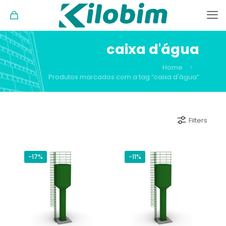
caixa d'água
Home
Produtos marcados com a tag “caixa d'água”
Filters
-17%
-11%