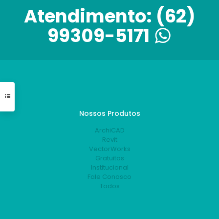
Atendimento:
(62)
99309-5171
Nossos Produtos
ArchiCAD
Revit
VectorWorks
Gratuitos
Institucional
Fale Conosco
Todos