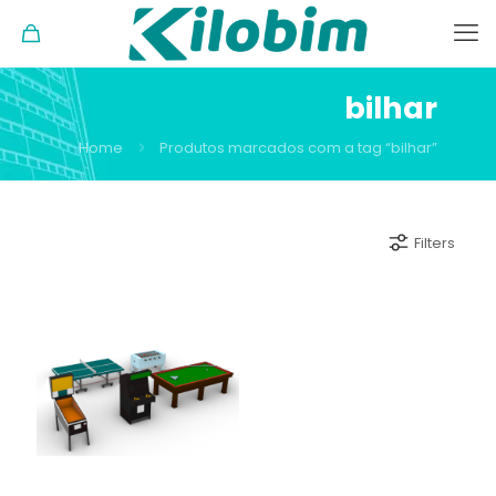
bilhar
Home
Produtos marcados com a tag “bilhar”
Filters