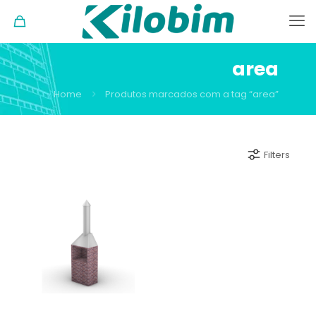
area
Home
Produtos marcados com a tag “area”
Filters