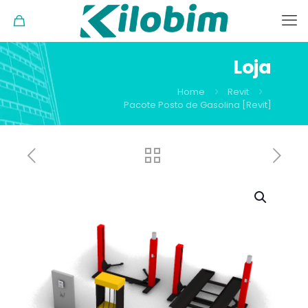
Loja
Home
Revit
Pacote Posto de Gasolina [Revit]